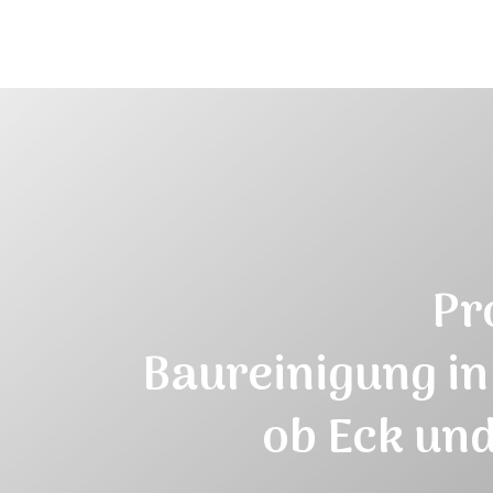
Pr
Baureinigung
in
ob Eck
und