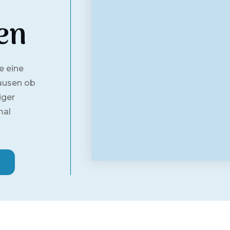
en
e eine
ausen ob
iger
mal