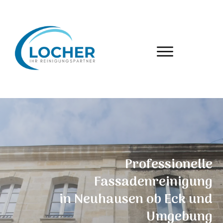
Professionelle
Fassadenreinigung
in
Neuhausen ob Eck
und
Umgebung