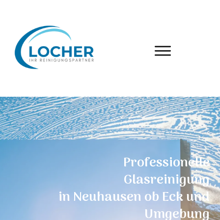
Professionelle
Glasreinigung
in
Neuhausen ob Eck
und
Umgebung